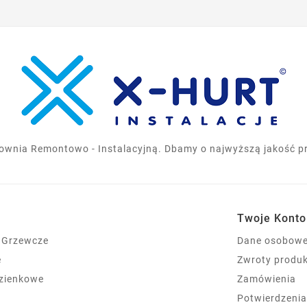
ownia Remontowo - Instalacyjną. Dbamy o najwyższą jakość pro
Twoje Konto
 Grzewcze
Dane osobow
e
Zwroty produ
azienkowe
Zamówienia
Potwierdzeni