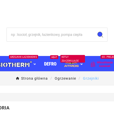
GRZEJNIKI ŁAZIENKOWE
KOTŁY
3D - PROJ
HEAT
ZGAZOWUJĄCE
DEFRO
Strona główna
Ogrzewanie
Grzejniki
ORIA