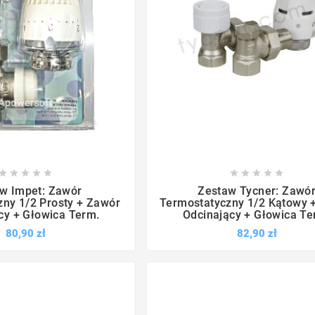

















w Impet: Zawór
Zestaw Tycner: Zawó
ny 1/2 Prosty + Zawór
Termostatyczny 1/2 Kątowy 
cy + Głowica Term.
Odcinający + Głowica Te
80,90 zł
82,90 zł