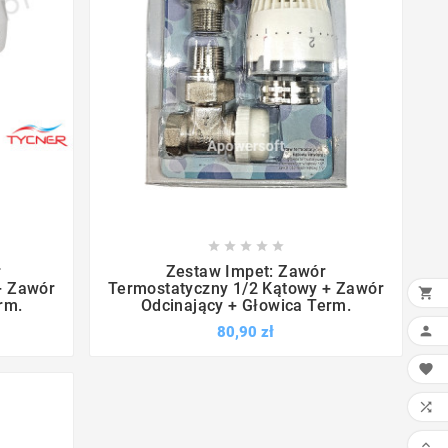









r
Zestaw Impet: Zawór
+ Zawór
Termostatyczny 1/2 Kątowy + Zawór

rm.
Odcinający + Głowica Term.
80,90 zł



