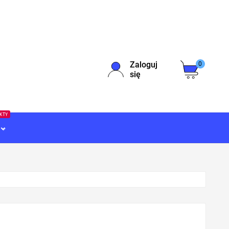
Zaloguj
0
się
EKTY