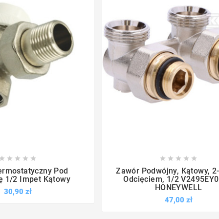

















ermostatyczny Pod
Zawór Podwójny, Kątowy, 2-
ę 1/2 Impet Kątowy
Odcięciem, 1/2 V2495EY
HONEYWELL
30,90 zł
47,00 zł