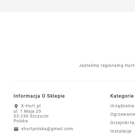
Jesteśmy regionalną Hurt
Informacja O Sklepie
Kategorie
X-Hurt.pl
Urządzenia
location_on
ul. 1 Maja 20
Ogrzewani
33-230 Szczucin
Polska
Grzejniki ł
xhurtpolska@gmail.com
email
Instalacje