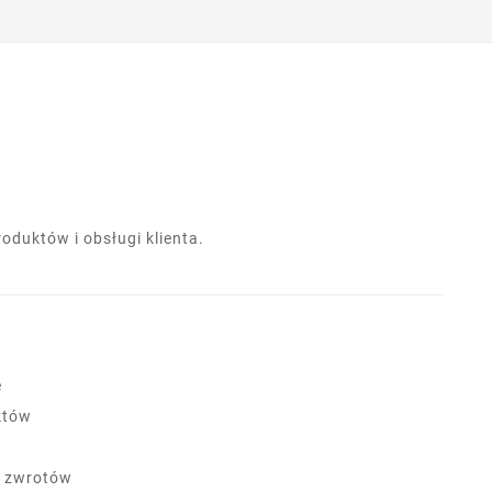
duktów i obsługi klienta.
e
któw
a zwrotów