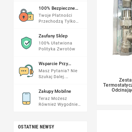
100% Bezpieczne
Płatności
Twoje Płatności
Przechodzą Tylko
Przez Zaufane
Serwisy
Zaufany Sklep
100% Ułatwiona
Polityka Zwrotów
Wsparcie Przy
Zakupach
Masz Pytania? Nie

Szukaj Dalej.
Zesta
Przeglądnij FAQs
Termostatycz
Lub Napisz Do Nas.
Odcinają
Zakupy Mobilne
Teraz Możesz
Również Wygodnie
Zamówić Przez
Telefon.
OSTATNIE NEWSY