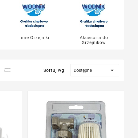
Inne Grzejniki
Akcesoria do
Ga
Grzejników

Sortuj wg:
Dostępne