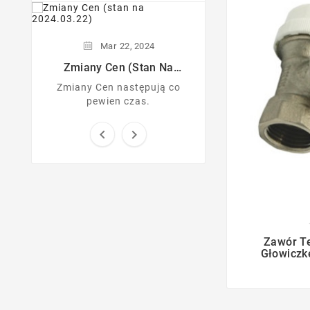
Mar
22,
2024
Zmiany Cen (stan Na
2024.03.22)
Zmiany Cen następują co
pewien czas.



Zawór T
Głowiczk