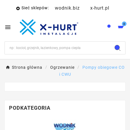
wodnik.biz
x-hurt.pl
Sieć sklepów:

0

Strona główna
Ogrzewanie
Pompy obiegowe CO
i CWU
PODKATEGORIA