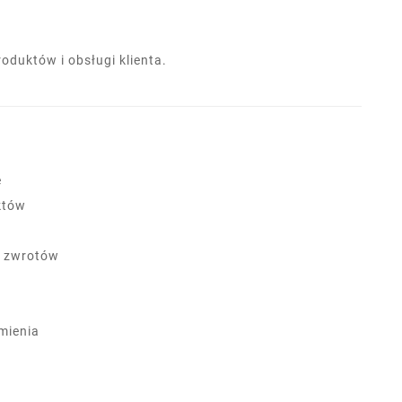
duktów i obsługi klienta.
e
któw
a zwrotów
mienia