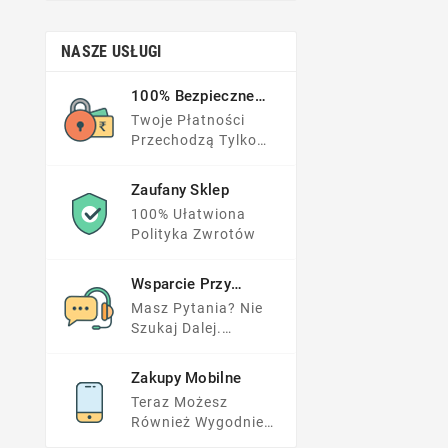
NASZE USŁUGI
100% Bezpieczne
Płatności
Twoje Płatności
Przechodzą Tylko
Przez Zaufane
Serwisy
Zaufany Sklep
100% Ułatwiona
Polityka Zwrotów
Wsparcie Przy
Zakupach
Masz Pytania? Nie
Szukaj Dalej.
Przeglądnij FAQs
Lub Napisz Do Nas.
Zakupy Mobilne
Teraz Możesz
Również Wygodnie
Zamówić Przez