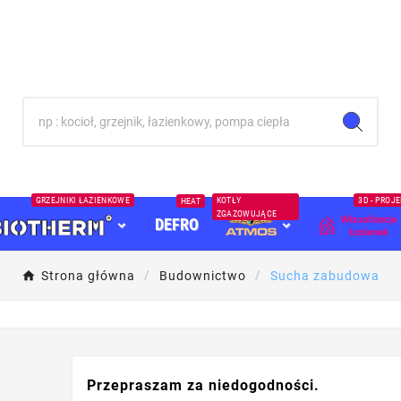
GRZEJNIKI ŁAZIENKOWE
KOTŁY
3D - PROJ
HEAT
ZGAZOWUJĄCE
DEFRO
Strona główna
Budownictwo
Sucha zabudowa
Przepraszam za niedogodności.