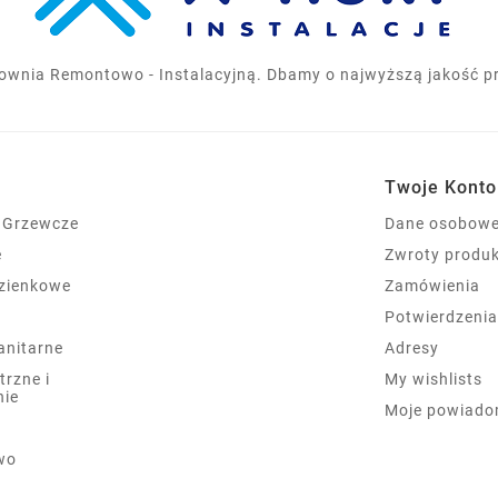
ownia Remontowo - Instalacyjną. Dbamy o najwyższą jakość pro
Twoje Konto
 Grzewcze
Dane osobow
e
Zwroty produ
azienkowe
Zamówienia
Potwierdzeni
sanitarne
Adresy
trzne i
My wishlists
nie
Moje powiado
wo