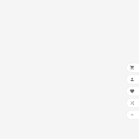




