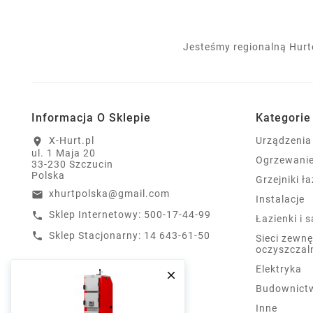
Jesteśmy regionalną Hurt
Informacja O Sklepie
Kategorie
X-Hurt.pl
Urządzenia
location_on
ul. 1 Maja 20
Ogrzewani
33-230 Szczucin
Polska
Grzejniki ł
xhurtpolska@gmail.com
email
Instalacje
Sklep Internetowy: 500-17-44-99
call
Łazienki i 
Sklep Stacjonarny: 14 643-61-50
call
Sieci zewnę
oczyszczal
Elektryka

Budownict
Inne