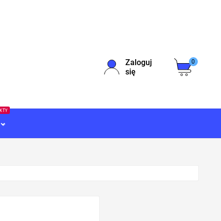
Zaloguj
0
się
EKTY