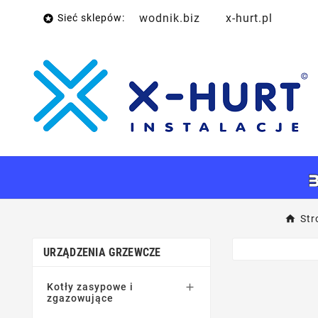
wodnik.biz
x-hurt.pl
Sieć sklepów:

Str
URZĄDZENIA GRZEWCZE
Kotły zasypowe i

zgazowujące