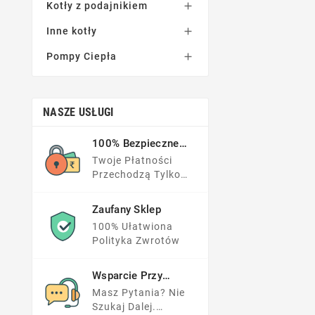
Kotły z podajnikiem

Inne kotły

Pompy Ciepła

NASZE USŁUGI
100% Bezpieczne
Płatności
Twoje Płatności
Przechodzą Tylko
Przez Zaufane
Serwisy
Zaufany Sklep
100% Ułatwiona
Polityka Zwrotów
Wsparcie Przy
Zakupach
Masz Pytania? Nie
Szukaj Dalej.