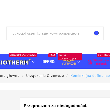
GRZEJNIKI ŁAZIENKOWE
KOTŁY
3D - PROJ
HEAT
ZGAZOWUJĄCE
DEFRO
ona główna
Urządzenia Grzewcze
Kominki (na dofinans
Przepraszam za niedogodności.