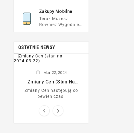
Przeglądnij FAQs
Lub Napisz Do Nas.
Zakupy Mobilne
Teraz Możesz
Również Wygodnie
Zamówić Przez
Telefon.
OSTATNIE NEWSY
Mar
22,
2024
Zmiany Cen (stan Na
2024.03.22)
Zmiany Cen następują co
pewien czas.

