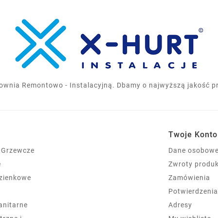
ownia Remontowo - Instalacyjną. Dbamy o najwyższą jakość pro
Twoje Konto
 Grzewcze
Dane osobow
e
Zwroty produ
azienkowe
Zamówienia
Potwierdzeni
sanitarne
Adresy