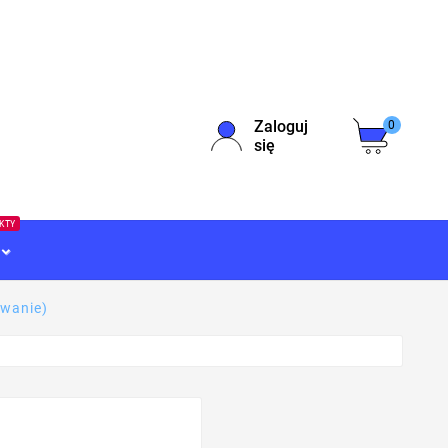
Zaloguj
0
się
EKTY
owanie)