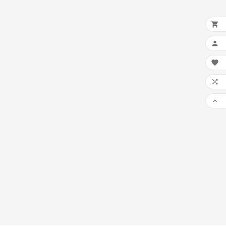




