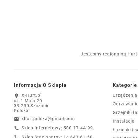
Jesteśmy regionalną Hurt
Informacja O Sklepie
Kategorie
X-Hurt.pl
Urządzenia
location_on
ul. 1 Maja 20
Ogrzewani
33-230 Szczucin
Polska
Grzejniki ł
xhurtpolska@gmail.com
email
Instalacje
Sklep Internetowy: 500-17-44-99
call
Łazienki i 
Sklep Stacjonarny: 14 643-61-50
call