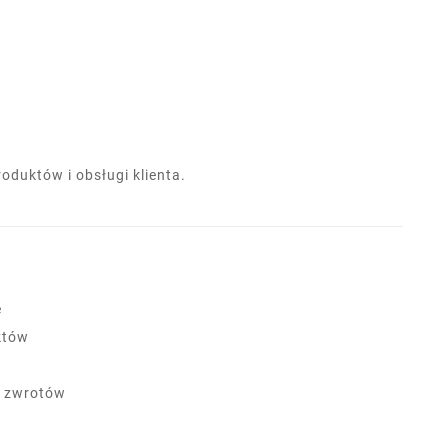
duktów i obsługi klienta.
e
któw
a zwrotów